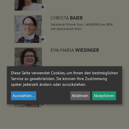
CHRISTA
BAIER
Sekretariat Wiener Kurs | AKADEMIE am DOM
und Spezialkurse Wien
EVA-MARIA
WIESINGER
Diese Seite verwendet Cookies, um Ihnen den bestmöglichen
Service zu gewährleisten. Sie können Ihre Zustimmung
SUSANNE
FISCHER
später jederzeit ändern oder zurückziehen.
Sekretariat Wiener Kurs | Studienreisen
Auswählen
...
Ablehnen
Akzeptieren