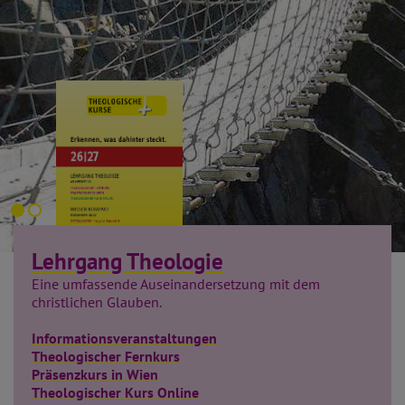
Lehrgang Theologie
Ge
sa
mtprogramm 26/27 als
Eine umfassende Auseinandersetzung mit dem
PDF
christlichen Glauben.
Informationsveranstaltungen
Theologischer Fernkurs
Präsenzkurs in Wien
Theologischer Kurs Online