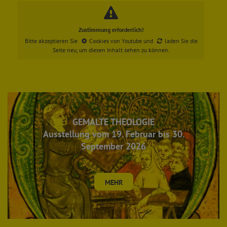
Zustimmung erforderlich!
Bitte akzeptieren Sie
Cookies von Youtube
und
laden Sie die
Seite neu
, um diesen Inhalt sehen zu können.
GEMALTE THEOLOGIE
Ausstellung vom 19. Februar bis 30.
September 2026
MEHR