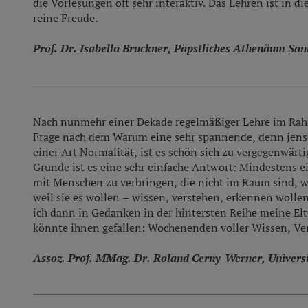
die Vorlesungen oft sehr interaktiv. Das Lehren ist in d
reine Freude.
Prof. Dr. Isabella Bruckner, Päpstliches Athenäum Sa
Nach nunmehr einer Dekade regelmäßiger Lehre im Rahm
Frage nach dem Warum eine sehr spannende, denn jens
einer Art Normalität, ist es schön sich zu vergegenwär
Grunde ist es eine sehr einfache Antwort: Mindestens e
mit Menschen zu verbringen, die nicht im Raum sind, w
weil sie es wollen – wissen, verstehen, erkennen wollen
ich dann in Gedanken in der hintersten Reihe meine Elt
könnte ihnen gefallen: Wochenenden voller Wissen, Ver
Assoz. Prof. MMag. Dr. Roland Cerny-Werner, Universi