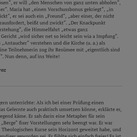
lösen“, er will „den Menschen von ganz unten abholen“,
er“. Maria hat „einen Vorschussbonus gekriegt“, „in
ickt“, er sei auch ein „Freund“, „aber einer, der nicht
erausfordert, beißt und zwickt“. „Der Knackpunkt
erstehung“, die Himmelfahrt „etwas ganz
ericht „wird sicher net so leicht sein wia a Impfung“.
ls „Antaucher“ verstehen und die Kirche (u. a.) als
Eine Teilnehmerin zog ihr Resümee mit „eigentlich sind
l“. Nun denn, auf ins Weite!
raz
rn unterrichte: Als ich bei einer Prüfung einen
das Gelernte auch praktisch umsetzen könne, erklärte er,
Gegend käme. Er sah darin eine Metapher für sein
„Berge“ fixer Vorstellungen sehr beengt war. Er war
ie Theologischen Kurse sein Horizont geweitet habe, und
ndiger geworden sei. Er fühlte sich einfach freier! Es ist