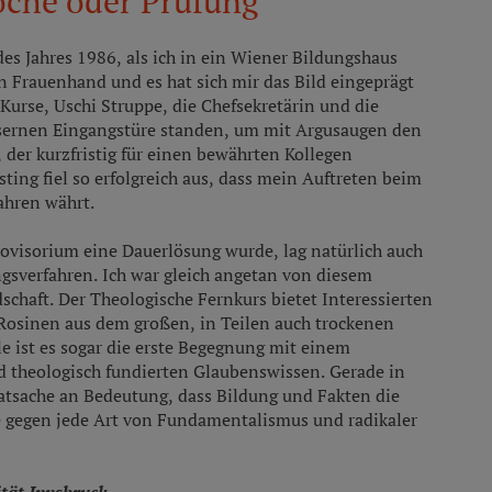
oche oder Prüfung
s Jahres 1986, als ich in ein Wiener Bildungshaus
 in Frauenhand und es hat sich mir das Bild eingeprägt
 Kurse, Uschi Struppe, die Chefsekretärin und die
äsernen Eingangstüre standen, um mit Argusaugen den
der kurzfristig für einen bewährten Kollegen
ting fiel so erfolgreich aus, dass mein Auftreten beim
ahren währt.
ovisorium eine Dauerlösung wurde, lag natürlich auch
sverfahren. Ich war gleich angetan von diesem
dschaft. Der Theologische Fernkurs bietet Interessierten
 Rosinen aus dem großen, in Teilen auch trockenen
le ist es sogar die erste Begegnung mit einem
d theologisch fundierten Glaubenswissen. Gerade in
atsache an Bedeutung, dass Bildung und Fakten die
e gegen jede Art von Fundamentalismus und radikaler