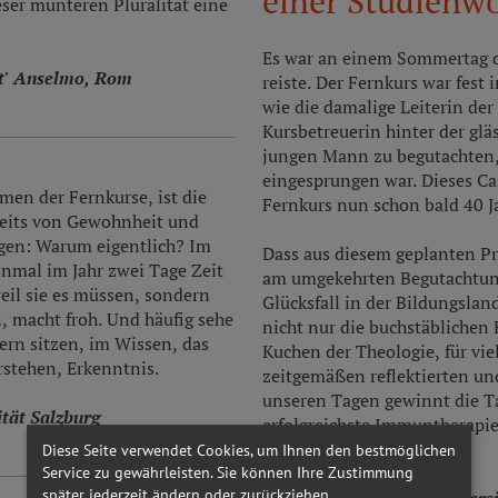
einer Studienw
ieser munteren Pluralität eine
Es war an einem Sommertag de
nt' Anselmo, Rom
reiste. Der Fernkurs war fest
wie die damalige Leiterin der
Kursbetreuerin hinter der gl
jungen Mann zu begutachten, 
eingesprungen war. Dieses Cas
en der Fernkurse, ist die
Fernkurs nun schon bald 40 J
eits von Gewohnheit und
tigen: Warum eigentlich? Im
Dass aus diesem geplanten Pr
inmal im Jahr zwei Tage Zeit
am umgekehrten Begutachtung
eil sie es müssen, sondern
Glücksfall in der Bildungslan
, macht froh. Und häufig sehe
nicht nur die buchstäblichen
ern sitzen, im Wissen, das
Kuchen der Theologie, für vie
stehen, Erkenntnis.
zeitgemäßen reflektierten un
unseren Tagen gewinnt die T
tät Salzburg
erfolgreichste Immuntherapi
Vereinfachung sind.
Diese Seite verwendet Cookies, um Ihnen den bestmöglichen
Service zu gewährleisten. Sie können Ihre Zustimmung
später jederzeit ändern oder zurückziehen.