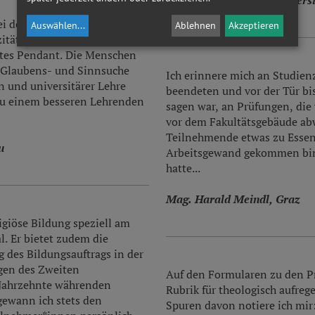
Dr. Bernhard Braun, Universi
bei den Uni-Studierenden die
Auswählen
...
Ablehnen
Akzeptieren
ität und eigener
gutes Pendant. Die Menschen
h Glaubens- und Sinnsuche
Ich erinnere mich an Studienzi
 und universitärer Lehre
beendeten und vor der Tür bis
h zu einem besseren Lehrenden
sagen war, an Prüfungen, die
vor dem Fakultätsgebäude abwi
Teilnehmende etwas zu Essen
u
Arbeitsgewand gekommen bin,
hatte...
Mag. Harald Meindl, Graz
igiöse Bildung speziell am
l. Er bietet zudem die
g des Bildungsauftrags in der
egen des Zweiten
Auf den Formularen zu den Pr
 Jahrzehnte währenden
Rubrik für theologisch aufr
 gewann ich stets den
Spuren davon notiere ich mir: