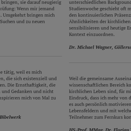
bringen, sie darauf neugierig
unterschiedlichen Backgroun
 Prüfung: Wenn mir jemand
Studienwoche geschieht oft 
sen. Umgekehrt bringen mich
den kontinuierlichen Präsenzk
 Suchen und zu neuen
Ähnlichkeiten der kirchlich
sensibilisieren und heutige 
Kontext einzuordnen.
Dr. Michael Wagner, Göllers
e tätig, weil es mich
n, die sich existenziell und
Weil die gemeinsame Auseina
en. Die Ernsthaftigkeit, die
wissenschaftlichen Bereich k
en und Gedanken und nicht
kirchlichen Leben sind, für m
nspirieren mich von Mal zu
Eindruck, dass ich mehr von d
es auch persönlich motiviere
Lebensfeldern und mit welch
 Bibelwerk
Teilnehmer zum Fernkurs k
HS-Prof. MMag. Dr. Florian 