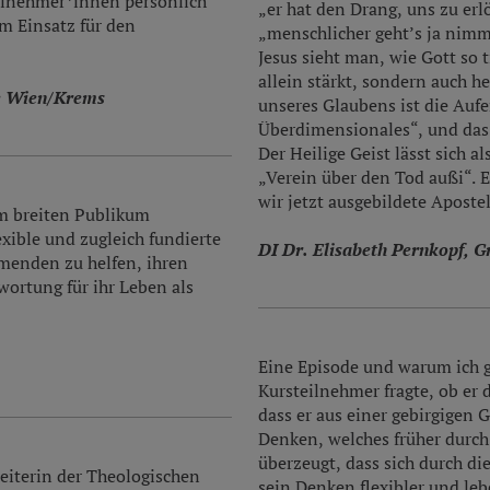
eilnehmer*innen persönlich
„er hat den Drang, uns zu er
em Einsatz für den
„menschlicher geht’s ja nimm
Jesus sieht man, wie Gott so t
allein stärkt, sondern auch h
le Wien/Krems
unseres Glaubens ist die Auf
Überdimensionales“, und das G
Der Heilige Geist lässt sich a
„Verein über den Tod außi“. 
wir jetzt ausgebildete Aposte
em breiten Publikum
exible und zugleich fundierte
DI Dr. Elisabeth Pernkopf, G
menden zu helfen, ihren
ortung für ihr Leben als
Eine Episode und warum ich ge
Kursteilnehmer fragte, ob er 
dass er aus einer gebirgigen 
Denken, welches früher durch 
überzeugt, dass sich durch d
eiterin der Theologischen
sein Denken flexibler und lebe