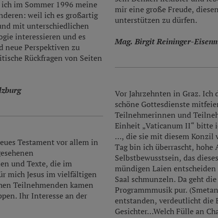
be ich im Sommer 1996 meine
mir eine große Freude, diese
nderen: weil ich es großartig
unterstützen zu dürfen.
 und mit unterschiedlichen
gie interessieren und es
Mag. Birgit Reininger-Eisen
d neue Perspektiven zu
itische Rückfragen von Seiten
lzburg
Vor Jahrzehnten in Graz. Ich 
schöne Gottesdienste mitfeier
Teilnehmerinnen und Teilneh
Einheit „Vaticanum II“ bitte 
…, die sie mit diesem Konzil
Neues Testament vor allem in
Tag bin ich überrascht, hoh
gesehenen
Selbstbewusstsein, das dieses 
en und Texte, die im
mündigen Laien entscheiden s
r mich Jesus im vielfältigen
Saal schmunzeln. Da geht die T
chen Teilnehmenden kamen
Programmmusik pur. (Smetana
pen. Ihr Interesse an der
entstanden, verdeutlicht die 
Gesichter…Welch Fülle an Ch