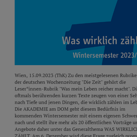
Wien, 15.09.2023 (ThK) Zu den meistgelesenen Rubrike
der deutschen Wochenzeitung "Die Zeit" gehört die
Leser*innen-Rubrik "Was mein Leben reicher macht". D
oftmals berührenden kurzen Texte zeugen von einer Se
nach Tiefe und jenen Dingen, die wirklich zählen im Le
Die AKADEMIE am DOM geht diesem Bedürfnis im
kommenden Wintersemester mit einem eigenen Schwe
MI
nach und stellt ihre mehr als 20 öffentlichen Vorträge u
V
21
Angebote daher unter das Generalthema WAS WIRKLI
OKT
ZÄHLT. Am 6. Dezember wird diese Frage zugleich pro