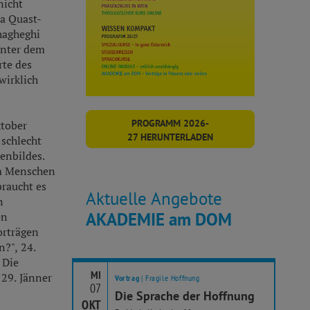
nicht
la Quast-
hagheghi
unter dem
rte des
wirklich
PROGRAMM 2026-
ktober
27 HERUNTERLADEN
 schlecht
enbildes.
om Menschen
raucht es
Aktuelle Angebote
n
AKADEMIE am DOM
en
orträgen
?", 24.
 Die
MI
 29. Jänner
Vortrag
| Fragile Hoffnung
07
Die Sprache der Hoffnung
OKT
OK