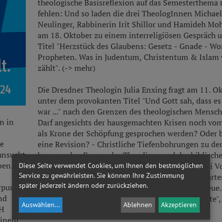
theologische Basisreflexion auf das Semesterthema 
fehlen: Und so laden die drei TheologInnen Michae
Neulinger, Rabbinerin Irit Shillor und Hamideh Mo
am 18. Oktober zu einem interreligiösen Gespräch 
Titel "Herzstück des Glaubens: Gesetz - Gnade - Wo
Propheten. Was in Judentum, Christentum & Islam 
zählt". (-> mehr)
Die Dresdner Theologin Julia Enxing fragt am 11. O
unter dem provokanten Titel "Und Gott sah, dass es
war ..." nach den Grenzen des theologischen Mensch
n in
Darf angesichts der hausgemachten Krisen noch v
als Krone der Schöpfung gesprochen werden? Oder b
ie
eine Revision? - Christliche Tiefenbohrungen zu de
hnsucht
brennenden Fragen der Theodizee und der biblisch
ben.
Verheißung folgen schließlich im Jänner mit zwei V
Diese Seite verwendet Cookies, um Ihnen den bestmöglichen
Service zu gewährleisten. Sie können Ihre Zustimmung
von Ottmar Fuchs ("Was ist vom Himmel zu erwarten
später jederzeit ändern oder zurückziehen.
rpunkt
Jänner -> mehr) und Thomas Söding ("Gottes Treue.
MI
nd
biblischen Verheißungen im Drama der Geschichte",
ortrag
| Fragile Hoffnung
Ausstellungseröffnung
Auswählen
...
Ablehnen
Akzeptieren
07
CH
-> mehr).
Demokratie und Migration
Himmlisches
OKT
minent
Eine Zukunftsfrage
Fotos von...