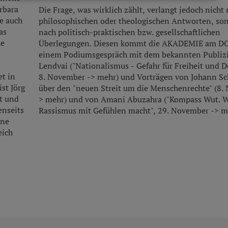
2026
rbara
Die Frage, was wirklich zählt, verlangt jedoch nicht
Günther
Ogris
Univ.-Prof. Dr. Franz
Kerschb
ema-Institut # Demokratie für alle
Universität Wien
me auch
philosophischen oder theologischen Antworten, so
as
nach politisch-praktischen bzw. gesellschaftlichen
he
Überlegungen. Diesen kommt die AKADEMIE am DO
einem Podiumsgespräch mit dem bekannten Publizi
Lendvai ("Nationalismus - Gefahr für Freiheit und D
et in
8. November -> mehr) und Vorträgen von Johann Sc
nmeldeschluss
Anmeldeschluss
4.10.2026
30.09.2026
st Jörg
über den "neuen Streit um die Menschenrechte" (8.
it und
> mehr) und von Amani Abuzahra ("Kompass Wut. 
nseits
Rassismus mit Gefühlen macht", 29. November -> m
ine
eich