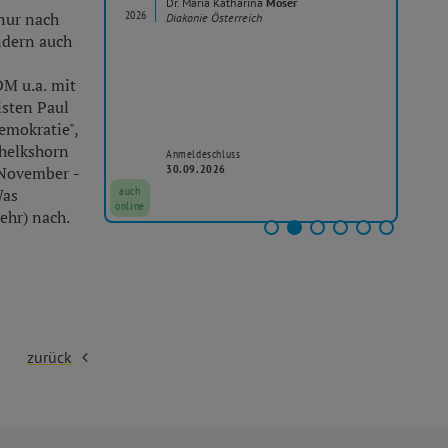
Dr. Maria Katharina
Moser
2026
20
 nur nach
Diakonie Österreich
aum
ndern auch
M u.a. mit
sten Paul
emokratie",
helkshorn
Anmeldeschluss
30.09.2026
 November -
auch
auc
Was
online
onli
ehr) nach.
zurück