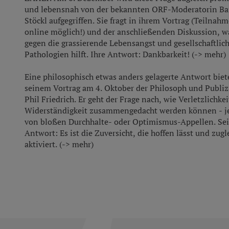
2026
und lebensnah von der bekannten ORF-Moderatorin Ba
D
Stöckl aufgegriffen. Sie fragt in ihrem Vortrag (Teilnah
online möglich!) und der anschließenden Diskussion, w
gegen die grassierende Lebensangst und gesellschaftlic
Pathologien hilft. Ihre Antwort: Dankbarkeit! (-> mehr)
Eine philosophisch etwas anders gelagerte Antwort biet
A
1
seinem Vortrag am 4. Oktober der Philosoph und Publizi
auch
Phil Friedrich. Er geht der Frage nach, wie Verletzlichke
online
Widerständigkeit zusammengedacht werden können - je
von bloßen Durchhalte- oder Optimismus-Appellen. Se
Antwort: Es ist die Zuversicht, die hoffen lässt und zugl
aktiviert. (-> mehr)