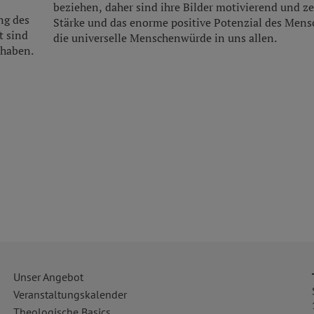
beziehen, daher sind ihre Bilder motivierend und ze
2026
Günther
Ogris
Univ.-Prof. Dr. Franz
Kerschb
ng des
Stärke und das enorme positive Potenzial des Men
ema-Institut # Demokratie für alle
Universität Wien
t sind
die universelle Menschenwürde in uns allen.
 haben.
nmeldeschluss
Anmeldeschluss
4.10.2026
30.09.2026
Unser Angebot
Veranstaltungskalender
Theologische Basics