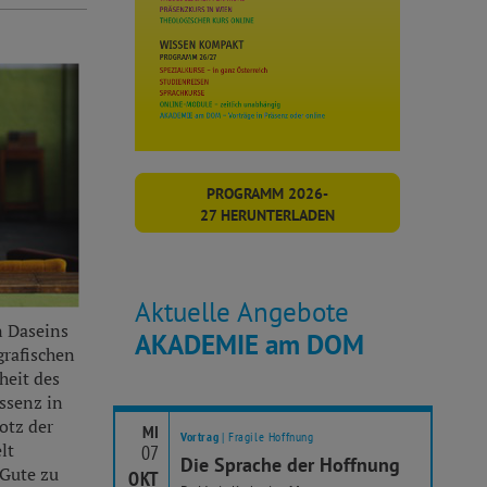
PROGRAMM 2026-
27 HERUNTERLADEN
Aktuelle Angebote
n Daseins
AKADEMIE am DOM
grafischen
heit des
ssenz in
otz der
MI
Vortrag
| Fragile Hoffnung
lt
07
Die Sprache der Hoffnung
 Gute zu
OKT
OK