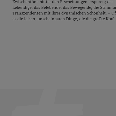
Zwischentöne hinter den Erscheinungen erspüren; das
2026
Lebendige, das Belebende, das Bewegende, die Stimmu
D
Transzendenten mit ihrer dynamischen Schönheit. – Of
es die leisen, unscheinbaren Dinge, die die größte Kraft
A
1
auch
online