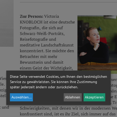
Zur Person:
Victoria
KNOBLOCH ist eine deutsche
Fotografin, die sich auf
Schwarz-Weiß-Porträts,
Reisefotografie und
meditative Landschaftskunst
konzentriert. Sie möchte den
Betrachter mit mehr
Bewusstsein und damit
einem Geist der Wichtigkeit,
des Staunens und der
Diese Seite verwendet Cookies, um Ihnen den bestmöglichen
Wien)
Wertschätzung in die Erkundung unseres komplexe
Service zu gewährleisten. Sie können Ihre Zustimmung
le.
hineinführen. Mit ihrer einfachen und direkten foto
später jederzeit ändern oder zurückziehen.
pziger
Herangehensweise enthüllt sie die natürliche Schön
tellt.
Lebens und ihre Bilder tragen eine philosophische E
Auswählen
...
Ablehnen
Akzeptieren
sich, um mit ihrem Publikum zu kommunizieren. Tr
MI
ortrag
| Fragile Hoffnung
Ausstellungseröffnung
t und
Schwierigkeiten, mit denen wir in der modernen We
07
Demokratie und Migration
Himmlisches
konfrontiert sind, ist es ihr Ziel, sich immer auf das
OKT
Eine Zukunftsfrage
Fotos von...