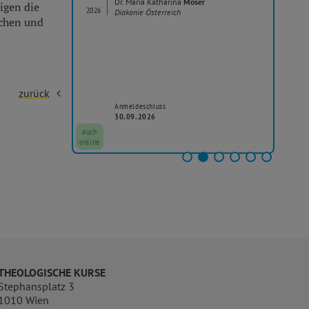
Dr. Maria Katharina
Moser
igen die
2026
20
Diakonie Österreich
aum
schen und
zurück
Anmeldeschluss
30.09.2026
auch
auc
online
onli
THEOLOGISCHE KURSE
Stephansplatz 3
1010 Wien