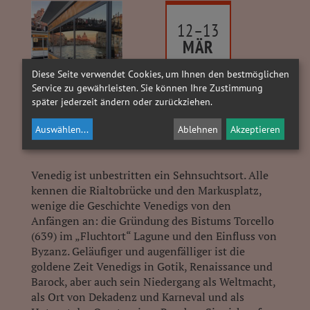
12–13
MÄR
2027
Diese Seite verwendet Cookies, um Ihnen den bestmöglichen
Service zu gewährleisten. Sie können Ihre Zustimmung
später jederzeit ändern oder zurückziehen.
Spezialkurs
Graz
Gesamtkunstwerk Venedig
Auswählen
...
Ablehnen
Akzeptieren
Venedig ist unbestritten ein Sehnsuchtsort. Alle
kennen die Rialtobrücke und den Markusplatz,
wenige die Geschichte Venedigs von den
Anfängen an: die Gründung des Bistums Torcello
(639) im „Fluchtort“ Lagune und den Einfluss von
Byzanz. Geläufiger und augenfälliger ist die
goldene Zeit Venedigs in Gotik, Renaissance und
Barock, aber auch sein Niedergang als Weltmacht,
als Ort von Dekadenz und Karneval und als