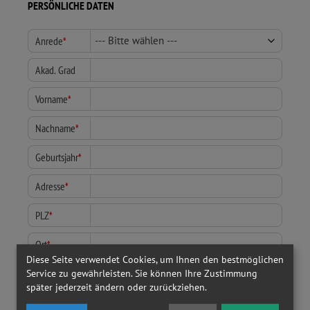
PERSÖNLICHE DATEN
Anrede
*
Akad. Grad
Vorname
*
Nachname
*
Geburtsjahr
*
Adresse
*
PLZ
*
Ort
*
Diese Seite verwendet Cookies, um Ihnen den bestmöglichen
Telefon
*
Service zu gewährleisten. Sie können Ihre Zustimmung
später jederzeit ändern oder zurückziehen.
E-Mail
*