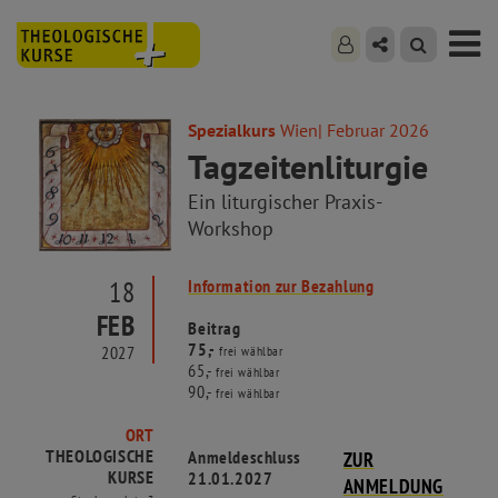
Spezialkurs
Wien| Februar 2026
Tagzeitenliturgie
Ein liturgischer Praxis-
Workshop
18
Information zur Bezahlung
FEB
Beitrag
75,-
2027
frei wählbar
65,-
frei wählbar
90,-
frei wählbar
ORT
THEOLOGISCHE
Anmeldeschluss
ZUR
KURSE
21.01.2027
ANMELDUNG