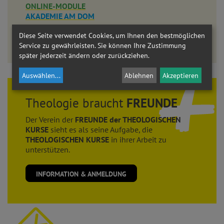
ONLINE-MODULE
AKADEMIE AM DOM
LEHRGANG THEOLOGIE
Diese Seite verwendet Cookies, um Ihnen den bestmöglichen
Service zu gewährleisten. Sie können Ihre Zustimmung
Eine umfassende Auseinandersetzung mit dem christlichen Glauben.
später jederzeit ändern oder zurückziehen.
Auswählen
...
Ablehnen
Akzeptieren
Theologie braucht
FREUNDE
Der Verein der
FREUNDE der THEOLOGISCHEN
KURSE
sieht es als seine Aufgabe, die
THEOLOGISCHEN KURSE
in ihrer Arbeit zu
unterstützen.
INFORMATION & ANMELDUNG