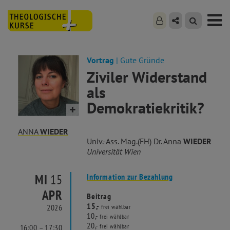
Vortrag
| Gute Gründe
Ziviler Widerstand
als
Demokratiekritik?
ANNA
WIEDER
Univ.-Ass. Mag.(FH) Dr. Anna
WIEDER
Universität Wien
MI
15
Information zur Bezahlung
APR
Beitrag
15,-
2026
frei wählbar
10,-
frei wählbar
20,-
16:00 – 17:30
frei wählbar