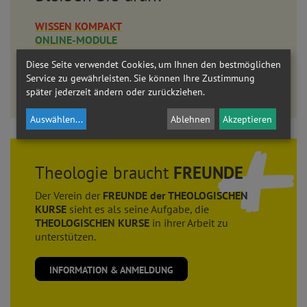
WISSEN KOMPAKT
ONLINE-MODULE
AKADEMIE AM DOM
Diese Seite verwendet Cookies, um Ihnen den bestmöglichen
Service zu gewährleisten. Sie können Ihre Zustimmung
LEHRGANG THEOLOGIE
später jederzeit ändern oder zurückziehen.
Eine umfassende Auseinandersetzung mit dem christlichen Glauben.
Auswählen
...
Ablehnen
Akzeptieren
Theologie braucht
FREUNDE
Der Verein der
FREUNDE der THEOLOGISCHEN
KURSE
sieht es als seine Aufgabe, die
THEOLOGISCHEN KURSE
in ihrer Arbeit zu
unterstützen.
INFORMATION & ANMELDUNG