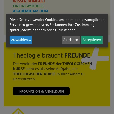
WISSEN KOMPAKT
ONLINE-MODULE
AKADEMIE AM DOM
Diese Seite verwendet Cookies, um Ihnen den bestmöglichen
LEHRGANG THEOLOGIE
Service zu gewährleisten. Sie können Ihre Zustimmung
Eine umfassende Auseinandersetzung mit dem christlichen Glauben.
später jederzeit ändern oder zurückziehen.
Auswählen
...
Ablehnen
Akzeptieren
Theologie braucht
FREUNDE
Der Verein der
FREUNDE der THEOLOGISCHEN
KURSE
sieht es als seine Aufgabe, die
THEOLOGISCHEN KURSE
in ihrer Arbeit zu
unterstützen.
INFORMATION & ANMELDUNG