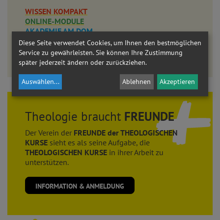
WISSEN KOMPAKT
ONLINE-MODULE
AKADEMIE AM DOM
Diese Seite verwendet Cookies, um Ihnen den bestmöglichen
LEHRGANG THEOLOGIE
Service zu gewährleisten. Sie können Ihre Zustimmung
Eine umfassende Auseinandersetzung mit dem christlichen Glauben.
später jederzeit ändern oder zurückziehen.
Auswählen
...
Ablehnen
Akzeptieren
Theologie braucht
FREUNDE
Der Verein der
FREUNDE der THEOLOGISCHEN
KURSE
sieht es als seine Aufgabe, die
THEOLOGISCHEN KURSE
in ihrer Arbeit zu
unterstützen.
INFORMATION & ANMELDUNG