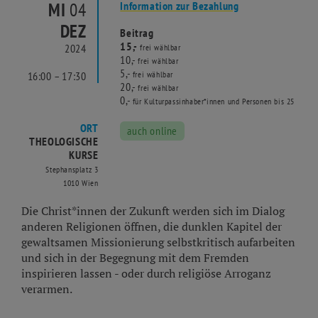
MI
04
Information zur Bezahlung
DEZ
Beitrag
15,-
2024
frei wählbar
10,-
frei wählbar
5,-
16:00 – 17:30
frei wählbar
20,-
frei wählbar
0,-
für Kulturpassinhaber*innen und Personen bis 25
ORT
auch online
THEOLOGISCHE
KURSE
Stephansplatz 3
1010 Wien
Die Christ*innen der Zukunft werden sich im Dialog
anderen Religionen öffnen, die dunklen Kapitel der
gewaltsamen Missionierung selbstkritisch aufarbeiten
und sich in der Begegnung mit dem Fremden
inspirieren lassen - oder durch religiöse Arroganz
verarmen.