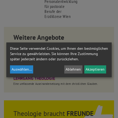
Personalentwicklung
für pastorale
Berufe der
Erzdiözese Wien
Weitere Angebote
Bleiben Sie dran!
Diese Seite verwendet Cookies, um Ihnen den bestmöglichen
Service zu gewährleisten. Sie können Ihre Zustimmung
WISSEN KOMPAKT
später jederzeit ändern oder zurückziehen.
ONLINE-MODULE
AKADEMIE AM DOM
Auswählen
...
Ablehnen
Akzeptieren
LEHRGANG THEOLOGIE
Eine umfassende Auseinandersetzung mit dem christlichen Glauben.
Theologie braucht
FREUNDE