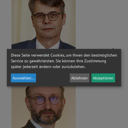
Diese Seite verwendet Cookies, um Ihnen den bestmöglichen
WOLFGANG
Service zu gewährleisten. Sie können Ihre Zustimmung
REHNER
später jederzeit ändern oder zurückziehen.
Auswählen
...
Ablehnen
Akzeptieren