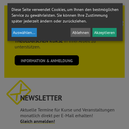
Diese Seite verwendet Cookies, um Ihnen den bestmöglichen
Service zu gewährleisten. Sie können Ihre Zustimmung
Theologie braucht
FREUNDE
später jederzeit ändern oder zurückziehen.
Der Verein der
FREUNDE der THEOLOGISCHEN
Auswählen
...
Ablehnen
Akzeptieren
KURSE
sieht es als seine Aufgabe, die
THEOLOGISCHEN KURSE
in ihrer Arbeit zu
unterstützen.
INFORMATION & ANMELDUNG
NEWSLETTER
Aktuelle Termine für Kurse und Veranstaltungen
monatlich direkt per E-Mail erhalten!
Gleich anmelden!