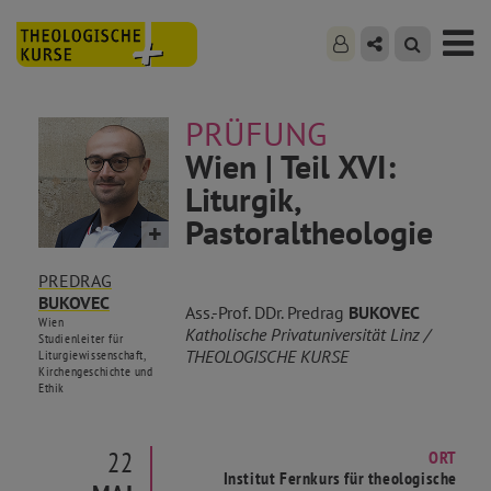
PRÜFUNG
Wien | Teil XVI:
Liturgik,
Pastoraltheologie
PREDRAG
BUKOVEC
Ass.-Prof. DDr. Predrag
BUKOVEC
Wien
Katholische Privatuniversität Linz /
Studienleiter für
THEOLOGISCHE KURSE
Liturgiewissenschaft,
Kirchengeschichte und
Ethik
22
ORT
Institut Fernkurs für theologische