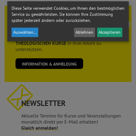
Diese Seite verwendet Cookies, um Ihnen den bestmöglichen
Service zu gewährleisten. Sie können Ihre Zustimmung
Theologie braucht
FREUNDE
später jederzeit ändern oder zurückziehen.
Der Verein der
FREUNDE der THEOLOGISCHEN
Auswählen
...
Ablehnen
Akzeptieren
KURSE
sieht es als seine Aufgabe, die
THEOLOGISCHEN KURSE
in ihrer Arbeit zu
unterstützen.
INFORMATION & ANMELDUNG
NEWSLETTER
Aktuelle Termine für Kurse und Veranstaltungen
monatlich direkt per E-Mail erhalten!
Gleich anmelden!