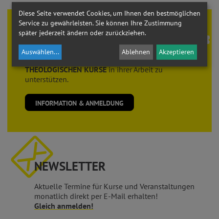
Diese Seite verwendet Cookies, um Ihnen den bestmöglichen
Service zu gewährleisten. Sie können Ihre Zustimmung
Theologie braucht
FREUNDE
später jederzeit ändern oder zurückziehen.
Der Verein der
FREUNDE der THEOLOGISCHEN
Auswählen
...
Ablehnen
Akzeptieren
KURSE
sieht es als seine Aufgabe, die
THEOLOGISCHEN KURSE
in ihrer Arbeit zu
unterstützen.
INFORMATION & ANMELDUNG
NEWSLETTER
Aktuelle Termine für Kurse und Veranstaltungen
monatlich direkt per E-Mail erhalten!
Gleich anmelden!