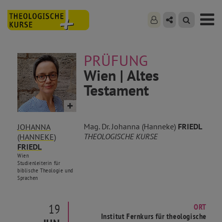
PRÜFUNG
Wien | Altes
Testament
Mag. Dr. Johanna (Hanneke)
FRIEDL
JOHANNA
THEOLOGISCHE KURSE
(HANNEKE)
FRIEDL
Wien
Studienleiterin für
biblische Theologie und
Sprachen
19
ORT
Institut Fernkurs für theologische