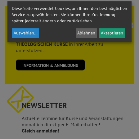
Diese Seite verwendet Cookies, um Ihnen den bestmöglichen
Service zu gewährleisten. Sie können Ihre Zustimmung
Theologie braucht
FREUNDE
später jederzeit ändern oder zurückziehen.
Der Verein der
FREUNDE der THEOLOGISCHEN
Auswählen
...
Ablehnen
Akzeptieren
KURSE
sieht es als seine Aufgabe, die
THEOLOGISCHEN KURSE
in ihrer Arbeit zu
unterstützen.
INFORMATION & ANMELDUNG
NEWSLETTER
Aktuelle Termine für Kurse und Veranstaltungen
monatlich direkt per E-Mail erhalten!
Gleich anmelden!