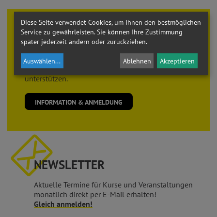
Diese Seite verwendet Cookies, um Ihnen den bestmöglichen
Theologie braucht
FREUNDE
Service zu gewährleisten. Sie können Ihre Zustimmung
später jederzeit ändern oder zurückziehen.
Der Verein der
FREUNDE der THEOLOGISCHEN
KURSE
sieht es als seine Aufgabe, die
Auswählen
...
Ablehnen
Akzeptieren
THEOLOGISCHEN KURSE
in ihrer Arbeit zu
unterstützen.
INFORMATION & ANMELDUNG
NEWSLETTER
Aktuelle Termine für Kurse und Veranstaltungen
monatlich direkt per E-Mail erhalten!
Gleich anmelden!