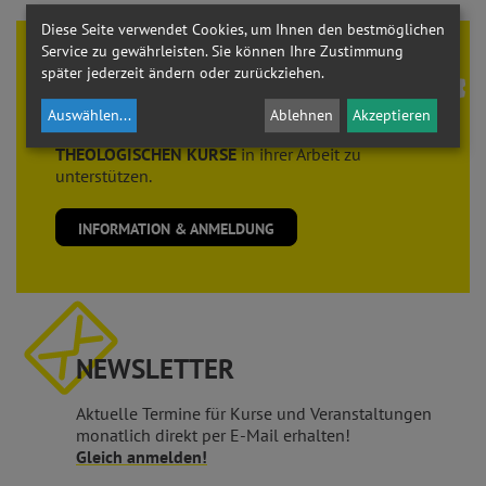
Diese Seite verwendet Cookies, um Ihnen den bestmöglichen
Service zu gewährleisten. Sie können Ihre Zustimmung
Theologie braucht
FREUNDE
später jederzeit ändern oder zurückziehen.
Der Verein der
FREUNDE der THEOLOGISCHEN
Auswählen
...
Ablehnen
Akzeptieren
KURSE
sieht es als seine Aufgabe, die
THEOLOGISCHEN KURSE
in ihrer Arbeit zu
unterstützen.
INFORMATION & ANMELDUNG
NEWSLETTER
Aktuelle Termine für Kurse und Veranstaltungen
monatlich direkt per E-Mail erhalten!
Gleich anmelden!