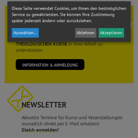
Diese Seite verwendet Cookies, um Ihnen den bestmöglichen
Service zu gewährleisten. Sie können Ihre Zustimmung
Theologie braucht
FREUNDE
später jederzeit ändern oder zurückziehen.
Der Verein der
FREUNDE der THEOLOGISCHEN
Auswählen
...
Ablehnen
Akzeptieren
KURSE
sieht es als seine Aufgabe, die
THEOLOGISCHEN KURSE
in ihrer Arbeit zu
unterstützen.
INFORMATION & ANMELDUNG
NEWSLETTER
Aktuelle Termine für Kurse und Veranstaltungen
monatlich direkt per E-Mail erhalten!
Gleich anmelden!