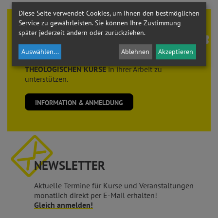
Diese Seite verwendet Cookies, um Ihnen den bestmöglichen
Service zu gewährleisten. Sie können Ihre Zustimmung
Theologie braucht
FREUNDE
später jederzeit ändern oder zurückziehen.
Der Verein der
FREUNDE der THEOLOGISCHEN
Auswählen
...
Ablehnen
Akzeptieren
KURSE
sieht es als seine Aufgabe, die
THEOLOGISCHEN KURSE
in ihrer Arbeit zu
unterstützen.
INFORMATION & ANMELDUNG
NEWSLETTER
Aktuelle Termine für Kurse und Veranstaltungen
monatlich direkt per E-Mail erhalten!
Gleich anmelden!