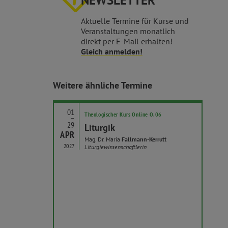
NEWSLETTER
Aktuelle Termine für Kurse und
Veranstaltungen monatlich
direkt per E-Mail erhalten!
Gleich anmelden!
Weitere ähnliche Termine
01
Theologischer Kurs Online O.06
–
29
OK
Liturgik
APR
20
Mag. Dr. Maria
Fallmann-Kerrutt
2027
Liturgiewissenschaftlerin