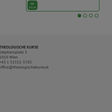
nur
nur
online
onli
THEOLOGISCHE KURSE
Stephansplatz 3
1010 Wien
+43 1 51552-3703
office@theologischekurse.at