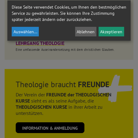
Bleiben Sie dran!
Diese Seite verwendet Cookies, um Ihnen den bestmöglichen
Service zu gewährleisten. Sie können Ihre Zustimmung
WISSEN KOMPAKT
später jederzeit ändern oder zurückziehen.
ONLINE-MODULE
AKADEMIE AM DOM
Auswählen
...
Ablehnen
Akzeptieren
LEHRGANG THEOLOGIE
Eine umfassende Auseinandersetzung mit dem christlichen Glauben.
Theologie braucht
FREUNDE
Der Verein der
FREUNDE der THEOLOGISCHEN
KURSE
sieht es als seine Aufgabe, die
THEOLOGISCHEN KURSE
in ihrer Arbeit zu
unterstützen.
INFORMATION & ANMELDUNG