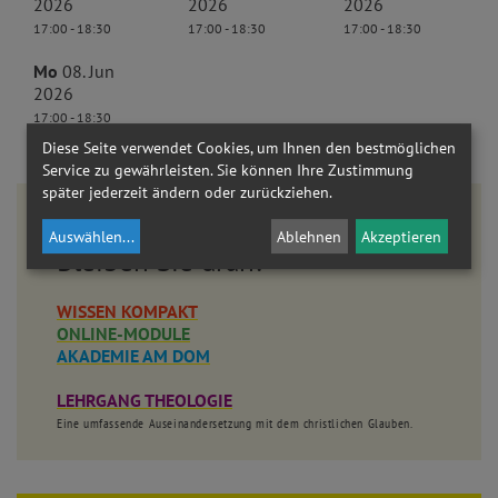
2026
2026
2026
17:00 - 18:30
17:00 - 18:30
17:00 - 18:30
Mo
08. Jun
2026
17:00 - 18:30
Diese Seite verwendet Cookies, um Ihnen den bestmöglichen
Service zu gewährleisten. Sie können Ihre Zustimmung
später jederzeit ändern oder zurückziehen.
Weitere Angebote
Auswählen
...
Ablehnen
Akzeptieren
Bleiben Sie dran!
WISSEN KOMPAKT
ONLINE-MODULE
AKADEMIE AM DOM
LEHRGANG THEOLOGIE
Eine umfassende Auseinandersetzung mit dem christlichen Glauben.