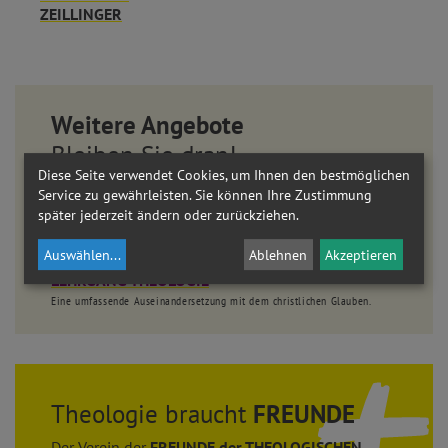
ZEILLINGER
Weitere Angebote
Bleiben Sie dran!
Diese Seite verwendet Cookies, um Ihnen den bestmöglichen
Service zu gewährleisten. Sie können Ihre Zustimmung
WISSEN KOMPAKT
später jederzeit ändern oder zurückziehen.
ONLINE-MODULE
AKADEMIE AM DOM
Auswählen
...
Ablehnen
Akzeptieren
LEHRGANG THEOLOGIE
Eine umfassende Auseinandersetzung mit dem christlichen Glauben.
Theologie braucht
FREUNDE
Der Verein der
FREUNDE der THEOLOGISCHEN