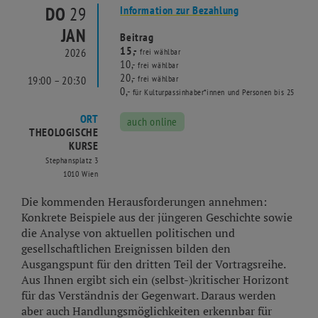
DO
29
Information zur Bezahlung
JAN
Beitrag
15,-
2026
frei wählbar
10,-
frei wählbar
20,-
19:00 – 20:30
frei wählbar
0,-
für Kulturpassinhaber*innen und Personen bis 25
ORT
auch online
THEOLOGISCHE
KURSE
Stephansplatz 3
1010 Wien
Die kommenden Herausforderungen annehmen:
Konkrete Beispiele aus der jüngeren Geschichte sowie
die Analyse von aktuellen politischen und
gesellschaftlichen Ereignissen bilden den
Ausgangspunt für den dritten Teil der Vortragsreihe.
Aus Ihnen ergibt sich ein (selbst-)kritischer Horizont
für das Verständnis der Gegenwart. Daraus werden
aber auch Handlungsmöglichkeiten erkennbar für