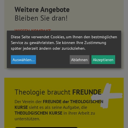
Weitere Angebote
Bleiben Sie dran!
WISSEN KOMPAKT
ONLINE-MODULE
Diese Seite verwendet Cookies, um Ihnen den bestmöglichen
AKADEMIE AM DOM
Service zu gewährleisten. Sie können Ihre Zustimmung
später jederzeit ändern oder zurückziehen.
LEHRGANG THEOLOGIE
Auswählen
...
Ablehnen
Akzeptieren
Eine umfassende Auseinandersetzung mit dem christlichen Glauben.
Theologie braucht
FREUNDE
Der Verein der
FREUNDE der THEOLOGISCHEN
KURSE
sieht es als seine Aufgabe, die
THEOLOGISCHEN KURSE
in ihrer Arbeit zu
unterstützen.