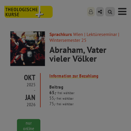
Sprachkurs
Wien | Lektüreseminar |
Wintersemester 25
Abraham, Vater
vieler Völker
OKT
Information zur Bezahlung
2025
Beitrag
-
65,-
frei wählbar
JAN
55,-
frei wählbar
75,-
2026
frei wählbar
nur
online