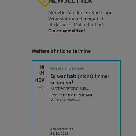
NEWSLETTER
Aktuelle Termine für Kurse und
Veranstaltungen monatlich
direkt per E-Mail erhalten!
Gleich anmelden!
Weitere ähnliche Termine
MI
Vortrag
| Im Brennpunkt
04
Es war halt (nicht) immer
NOV
OK
schon so!
2026
20
Kirchenreform aus...
Prof. Dr. Dr. h.c. Hubert
Wolf
Universität Münster
Anmeldeschluss
28.10.2026