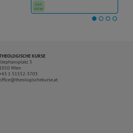
auch
auc
online
onli
THEOLOGISCHE KURSE
Stephansplatz 3
1010 Wien
+43 1 51552-3703
office@theologischekurse.at