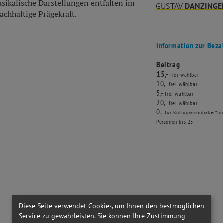
sikalische Darstellungen entfalten im
GUSTAV
DANZINGE
achhaltige Prägekraft.
Information zur Beza
Beitrag
15,-
frei wählbar
10,-
frei wählbar
5,-
frei wählbar
20,-
frei wählbar
0,-
für Kulturpassinhaber*i
Personen bis 25
Diese Seite verwendet Cookies, um Ihnen den bestmöglichen
Service zu gewährleisten. Sie können Ihre Zustimmung