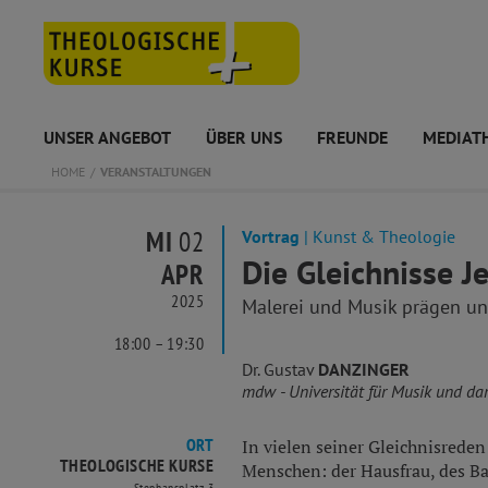
UNSER ANGEBOT
ÜBER UNS
FREUNDE
MEDIAT
HOME
VERANSTALTUNGEN
MI
02
Vortrag
| Kunst & Theologie
Die Gleichnisse J
APR
2025
Malerei und Musik prägen un
18:00 – 19:30
Dr. Gustav
DANZINGER
mdw - Universität für Musik und da
ORT
In vielen seiner Gleichnisreden
THEOLOGISCHE KURSE
Menschen: der Hausfrau, des Ba
Stephansplatz 3