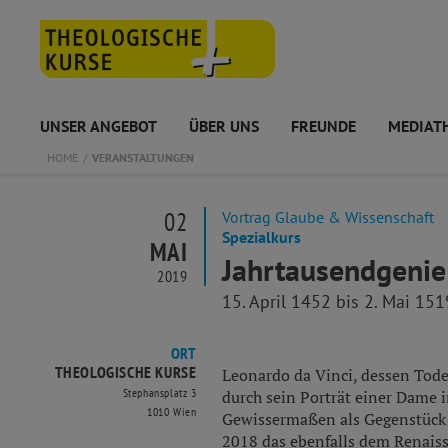
UNSER ANGEBOT
ÜBER UNS
FREUNDE
MEDIAT
HOME
VERANSTALTUNGEN
02
Vortrag Glaube & Wissenschaft
Spezialkurs
MAI
Jahrtausendgenie
2019
15. April 1452 bis 2. Mai 151
ORT
THEOLOGISCHE KURSE
Leonardo da Vinci, dessen Todes
Stephansplatz 3
durch sein Porträt einer Dame 
1010 Wien
Gewissermaßen als Gegenstück
2018 das ebenfalls dem Renaiss