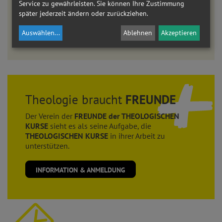
ONLINE-MODULE
Service zu gewährleisten. Sie können Ihre Zustimmung
AKADEMIE AM DOM
später jederzeit ändern oder zurückziehen.
LEHRGANG THEOLOGIE
Auswählen
...
Ablehnen
Akzeptieren
Eine umfassende Auseinandersetzung mit dem christlichen Glauben.
Theologie braucht
FREUNDE
Der Verein der
FREUNDE der THEOLOGISCHEN
KURSE
sieht es als seine Aufgabe, die
THEOLOGISCHEN KURSE
in ihrer Arbeit zu
unterstützen.
INFORMATION & ANMELDUNG