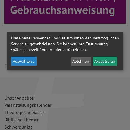
Gebrauchsanweisung
Gebrauchsanweisungen
Diese Seite verwendet Cookies, um Ihnen den bestmöglichen
im Präsenzkurs in Wien
Service zu gewährleisten. Sie können Ihre Zustimmung
später jederzeit ändern oder zurückziehen.
Auswählen
...
Ablehnen
Akzeptieren
Für diesen Zeitraum sind derzeit keine Termine geplant.
Unser Angebot
Veranstaltungskalender
Theologische Basics
Biblische Themen
Schwerpunkte