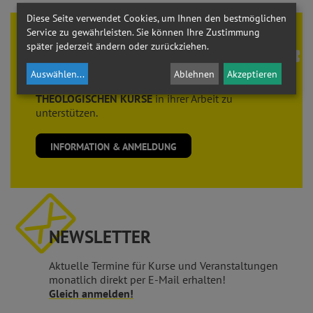
Diese Seite verwendet Cookies, um Ihnen den bestmöglichen
Service zu gewährleisten. Sie können Ihre Zustimmung
Theologie braucht
FREUNDE
später jederzeit ändern oder zurückziehen.
Der Verein der
FREUNDE der THEOLOGISCHEN
Auswählen
...
Ablehnen
Akzeptieren
KURSE
sieht es als seine Aufgabe, die
THEOLOGISCHEN KURSE
in ihrer Arbeit zu
unterstützen.
INFORMATION & ANMELDUNG
NEWSLETTER
Aktuelle Termine für Kurse und Veranstaltungen
monatlich direkt per E-Mail erhalten!
Gleich anmelden!