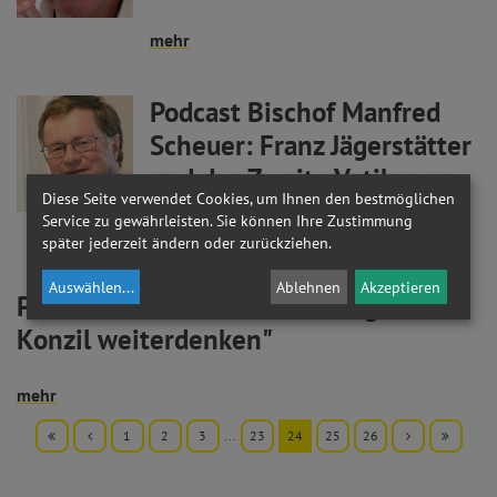
mehr
Podcast Bischof Manfred
Scheuer: Franz Jägerstätter
und das Zweite Vatikanum
Diese Seite verwendet Cookies, um Ihnen den bestmöglichen
Service zu gewährleisten. Sie können Ihre Zustimmung
mehr
später jederzeit ändern oder zurückziehen.
Auswählen
...
Ablehnen
Akzeptieren
Podcast Podiumsveranstaltung "Das
Konzil weiterdenken"
mehr
1
2
3
...
23
24
25
26