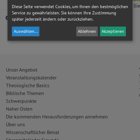
diese Lizenz hinausgehende Erlaubnisse können Sie
Diese Seite verwendet Cookies, um Ihnen den bestmöglichen
www.theologischekurse.at
erhalten.
Service zu gewährleisten. Sie können Ihre Zustimmung
später jederzeit ändern oder zurückziehen.
Auswählen
...
Ablehnen
Akzeptieren
Unser Angebot
Veranstaltungskalender
Theologische Basics
Biblische Themen
Schwerpunkte
Naher Osten
Die kommenden Herausforderungen annehmen
Über uns
Wissenschaftlicher Beirat
Ehrenmitglieder Freunde