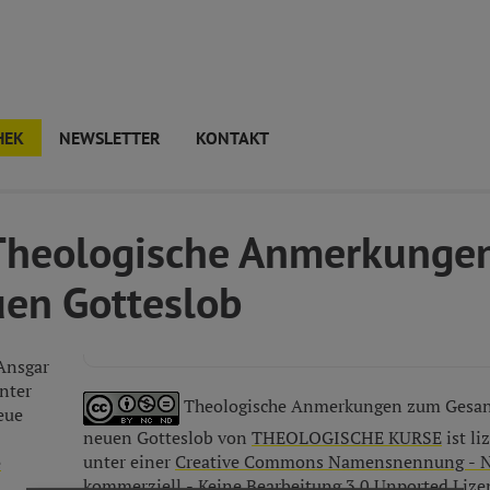
HEK
NEWSLETTER
KONTAKT
 Theologische Anmerkunge
uen Gotteslob
Ansgar
nter
Theologische Anmerkungen zum Gesan
eue
neuen Gotteslob von
THEOLOGISCHE KURSE
ist li
unter einer
Creative Commons Namensnennung - N
e
kommerziell - Keine Bearbeitung 3.0 Unported Lize