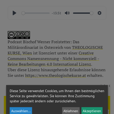
-13:31
Podcast Bischof Werner Freistetter: Das
Militärordinariat in Österreich
von
THEOLOGISCHE
KURSE, Wien
ist lizenziert unter einer
Creative
Commons Namensnennung - Nicht kommerziell -
Keine Bearbeitungen 4.0 International Lizenz
.
Über diese Lizenz hinausgehende Erlaubnisse können
Sie unter
https://www.theologischekurse.at
erhalten.
zurück
Diese Seite verwendet Cookies, um Ihnen den bestmöglichen
Service zu gewährleisten. Sie können Ihre Zustimmung
später jederzeit ändern oder zurückziehen.
Theologie braucht
FREUNDE
Auswählen
...
Ablehnen
Akzeptieren