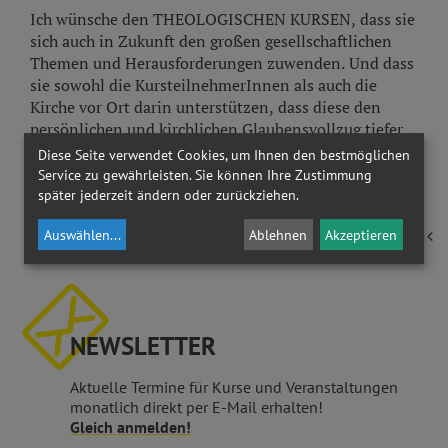
Ich wünsche den THEOLOGISCHEN KURSEN, dass sie
sich auch in Zukunft den großen gesellschaftlichen
Themen und Herausforderungen zuwenden. Und dass
sie sowohl die KursteilnehmerInnen als auch die
Kirche vor Ort darin unterstützen, dass diese den
persönlichen und kirchlichen Glaubensvollzug tiefer
verstehen und erfüllter leben können.
Diese Seite verwendet Cookies, um Ihnen den bestmöglichen
Service zu gewährleisten. Sie können Ihre Zustimmung
Sr. Dr. Melanie WOLFERS SDS, Autorin
später jederzeit ändern oder zurückziehen.
Auswählen
...
Ablehnen
Akzeptieren
zurück
NEWSLETTER
Aktuelle Termine für Kurse und Veranstaltungen
monatlich direkt per E-Mail erhalten!
Gleich anmelden!