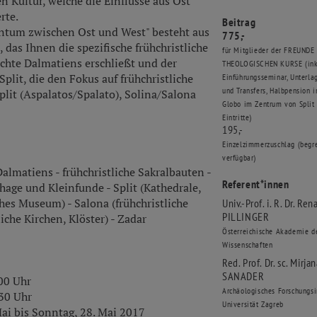
n Kultur, welche die Einflüsse aus Ost
rte.
Beitrag
entum zwischen Ost und West" besteht aus
775,-
as Ihnen die spezifische frühchristliche
für Mitglieder der FREUNDE
ichte Dalmatiens erschließt und der
THEOLOGISCHEN KURSE (inkl
plit, die den Fokus auf frühchristliche
Einführungsseminar, Unterlag
und Transfers, Halbpension 
lit (Aspalatos/Spalato), Solina/Salona
Globo im Zentrum von Split 
Eintritte)
195,-
Einzelzimmerzuschlag (begr
verfügbar)
almatiens - frühchristliche Sakralbauten -
Referent*innen
phage und Kleinfunde - Split (Kathedrale,
hes Museum) - Salona (frühchristliche
Univ.-Prof. i. R. Dr. Ren
PILLINGER
liche Kirchen, Klöster) - Zadar
Österreichische Akademie d
Wissenschaften
Red. Prof. Dr. sc. Mirja
SANADER
.00 Uhr
Archäologisches Forschungsi
.30 Uhr
Universität Zagreb
ai bis Sonntag, 28. Mai 2017