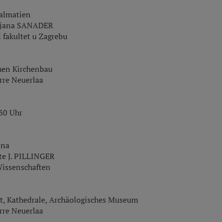
almatien
Mirjana SANADER
i fakultet u Zagrebu
chen Kirchenbau
rre Neuerlaa
.30 Uhr
ona
ate J. PILLINGER
Wissenschaften
ast, Kathedrale, Archäologisches Museum
rre Neuerlaa