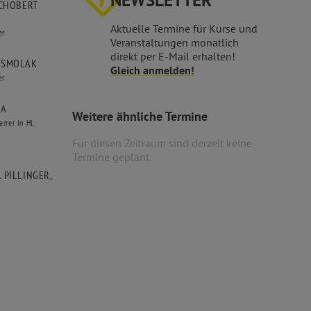
NEWSLETTER
CHOBERT
Aktuelle Termine für Kurse und
er
Veranstaltungen monatlich
direkt per E-Mail erhalten!
t
SMOLAK
Gleich anmelden!
er
WA
Weitere ähnliche Termine
rrer in Hl.
Für diesen Zeitraum sind derzeit keine
Termine geplant.
 J. PILLINGER,