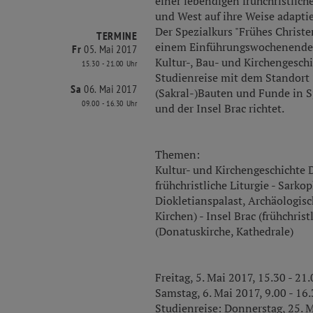
einer lebendigen frühchristliche
und West auf ihre Weise adaptie
Der Spezialkurs "Frühes Christ
TERMINE
einem Einführungswochenende, d
Fr
05. Mai 2017
Kultur-, Bau- und Kirchengesch
15.30 - 21.00 Uhr
Studienreise mit dem Standort S
Sa
06. Mai 2017
(Sakral-)Bauten und Funde in Sp
09.00 - 16.30 Uhr
und der Insel Brac richtet.
Themen:
Kultur- und Kirchengeschichte D
frühchristliche Liturgie - Sarko
Diokletianspalast, Archäologisc
Kirchen) - Insel Brac (frühchrist
(Donatuskirche, Kathedrale)
Freitag, 5. Mai 2017, 15.30 - 21
Samstag, 6. Mai 2017, 9.00 - 16
Studienreise: Donnerstag, 25. M