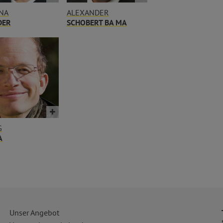
NA
ALEXANDER
DER
SCHOBERT BA MA
G
A
Unser Angebot