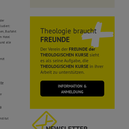
 der
udiert:
Theologie braucht
en, Busfahrt
im Hotel
FREUNDE
und alle
Der Verein der
FREUNDE der
THEOLOGISCHEN KURSE
sieht
enzt
es als seine Aufgabe, die
THEOLOGISCHEN KURSE
in ihrer
Arbeit zu unterstützen.
ate
INFORMATION &
ANMELDUNG
er
na
nstitut