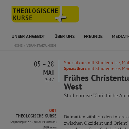
UNSER ANGEBOT
ÜBER UNS
FREUNDE
MEDIAT
HOME
VERANSTALTUNGEN
05 – 28
Spezialkurs mit Studienreise, Ma
Spezialkurs
mit Studienreise, Ma
MAI
Frühes Christent
2017
West
Studienreise "Christliche Arc
ORT
THEOLOGISCHE KURSE
Dalmatien zählt zu den interes
Stephansplatz 3 (außer Exkursion)
zwischen Okzident und Orient" 
1010 Wien