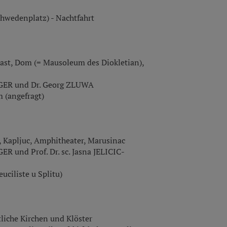
chwedenplatz) - Nachtfahrt
last, Dom (= Mausoleum des Diokletian),
INGER und Dr. Georg ZLUWA
 (angefragt)
, Kapljuc, Amphitheater, Marusinac
GER und Prof. Dr. sc. Jasna JELICIC-
euciliste u Splitu)
tliche Kirchen und Klöster